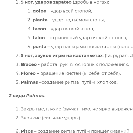
5 нот, ударов zapateo
(дробь в ногах):
golpe
– удар всей стопой,
planta
– удар подъёмом стопы,
tacon
– удар пяткой в пол,
talon
– отрывистый удар пяткой от пола,
punta
– удар пальцами носка стопы (нога с
5 нот, звуков игры на кастаньетах
: (ta, pi, pa
Braceo
- работа рук в основных положениях.
Floreo
– вращение кистей (к себе, от себя).
Palmas
–создание ритма путём хлопков.
2 вида Palmas
:
Закрытые, глухие (звучат тихо, не ярко выражен
Звонкие (сильные удары).
Pitos
– создание ритма путём прищёлкиваний.