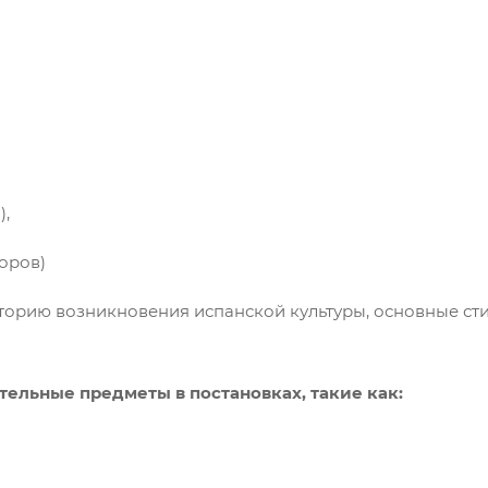
),
цоров)
рию возникновения испанской культуры, основные стил
ельные предметы в постановках, такие как: