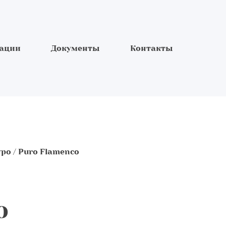
зации
Документы
Контакты
уро / Puro Flamenco
o