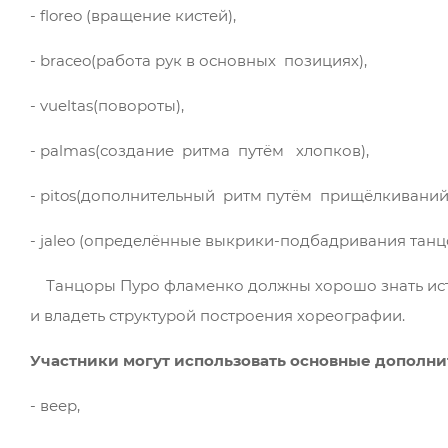
- floreo (вращение кистей),
- braceo(работа рук в основных позициях),
- vueltas(повороты),
- palmas(создание ритма путём хлопков),
- pitos(дополнительный ритм путём прищёлкиваний
- jaleo (определённые выкрики-подбадривания тан
Танцоры Пуро фламенко должны хорошо знать исто
и владеть структурой построения хореографии.
Участники могут использовать основные дополнит
- веер,