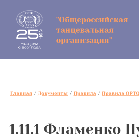
"Общероссийская
танцевальная
организация"
Главная
/
Документы
/
Правила
/
Правила ОРТО
1.11.1 Фламенко П