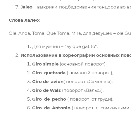
Jaleo
– выкрики-подбадривания танцоров во в
Слова
Халео
:
Ole, Anda, Toma, Que Toma, Mira, для девушек – ole Gu
Для мужчин – “ay que gatito”.
Использование в хореографии основных пов
Giro simple
(основной поворот),
Giro quebrada
( ломаный поворот),
Giro de avion
( поворот «Самолёт»),
Giro de Wals
(поворот «Вальс»),
Giro de pecho
( поворот от груди),
Giro de Antonio
( поворот с сомкнутыми