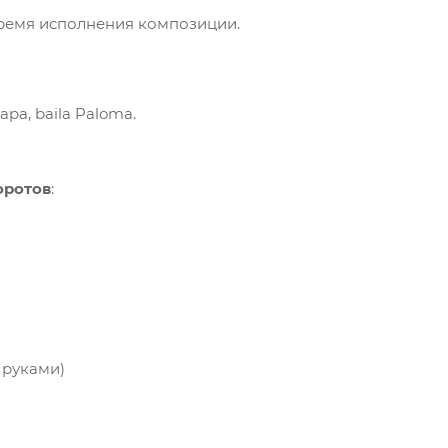
ремя исполнения композиции.
apa, baila Paloma.
оротов
:
 руками)