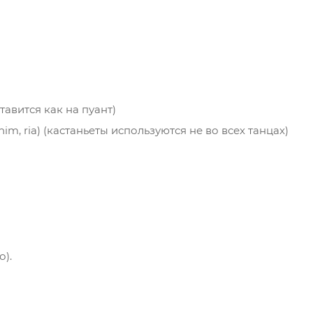
тавится как на пуант)
n, chim, ria) (кастаньеты используются не во всех танцах)
о).